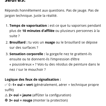
Réponds honnêtement aux questions. Pas de jauge. Pas de
jargon technique. Juste la réalité.
Temps de vaporisation :
est-ce que tu vaporises pendant
plus de
10 minutes d’affilée
ou plusieurs personnes à la
suite ?
Brouillard :
tu vois un
nuage
ou le brouillard se dépose
sur des surfaces ?
Sensation corporelle :
la gorge/le nez te grattent-ils
ensuite ou te donnent-ils l’impression d’être
« poussiéreux » ? Vois-tu des résidus de peinture dans le
nez / sur le mouchoir ?
Logique des feux de signalisation :
✅ 0
-1× oui = vert
(généralement, aérer + technique propre
suffit)
⚠️
2× oui = jaune
(affûter la configuration)
🛑
3× oui = rouge
(monter la protection)