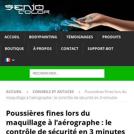
ACCUEIL
BODYPAINTING
TÉMOIGNAGES
PRODUITS
BOUTIQUE
À PROPOS
CONTACT
SUPPORT-BOT
ACCUEIL
CONSEILS ET ASTUCES
Poussières fines lors du
maquillage à l’aérographe : le contrôle de sécurité en 3 minutes
Poussières fines lors du
maquillage à l’aérographe : le
contrôle de sécurité en 3 minutes